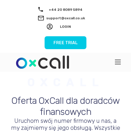
+44 20 8089 5894
support@oxcall.co.uk
LOGIN
FREE TRIAL
OXCALL
Oferta OxCall dla doradców
finansowych
Uruchom swój numer firmowy u nas, a
my zajmiemy się jego obsługą. Wszystkie